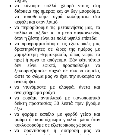
νύχτας
να κάνουμε πολλά χλιαρά ντους στη
διάρκεια της ημέρας και αν δεν μπορούμε,
να τοποθετούμε υγρά καλύμματα στο
κεφάλι και στον λαιμό
να περιορίσουμε τις μετακινήσεις μας, τα
πολύωρα ταξίδια με τα μέσα συγκοινωνίας
όταν η ζέστη είναι σε πολύ υψηλά επίπεδα
να προγραμματίσουμε τις εξωτερικές μας
δραστηριότητες σε ώρες της ημέρας με
χαμηλότερη θερμοκρασία, όπως νωρίς το
πρωί ή αργά το απόγευμα. Εάν κάτι τέτοιο
δεν είναι εφικτό, προσπαθούμε να
ξεκουραζόμαστε συχνά σε σκιερά σημεία,
ώστε το σώμα μας να έχει την ευκαιρία να
ανακάμψει.
να ντυνόμαστε με ελαφρά, άνετα και
ανοιχτόχρωμα ρούχα
να φοράμε αντιηλιακό με ικανοποιητικό
δείκτη προστασίας 30 λεπτά πριν βγούμε
έξω
να φοράμε καπέλο με φαρδύ γείσο και
μαύρα ή σκουρόχρωμα γυαλιά ηλίου όταν
κυκλοφορούμε σε εξωτερικούς χώρους
να φροντίσουμε η διατροφή μας να