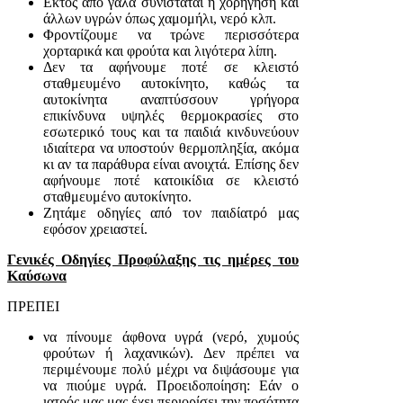
Εκτός από γάλα συνιστάται η χορήγηση και
άλλων υγρών όπως χαμομήλι, νερό κλπ.
Φροντίζουμε να τρώνε περισσότερα
χορταρικά και φρούτα και λιγότερα λίπη.
Δεν τα αφήνουμε ποτέ σε κλειστό
σταθμευμένο αυτοκίνητο, καθώς τα
αυτοκίνητα αναπτύσσουν γρήγορα
επικίνδυνα υψηλές θερμοκρασίες στο
εσωτερικό τους και τα παιδιά κινδυνεύουν
ιδιαίτερα να υποστούν θερμοπληξία, ακόμα
κι αν τα παράθυρα είναι ανοιχτά. Επίσης δεν
αφήνουμε ποτέ κατοικίδια σε κλειστό
σταθμευμένο αυτοκίνητο.
Ζητάμε οδηγίες από τον παιδίατρό μας
εφόσον χρειαστεί.
Γενικές Οδηγίες Προφύλαξης τις ημέρες του
Καύσωνα
ΠΡΕΠΕΙ
να πίνουμε άφθονα υγρά (νερό, χυμούς
φρούτων ή λαχανικών). Δεν πρέπει να
περιμένουμε πολύ μέχρι να διψάσουμε για
να πιούμε υγρά. Προειδοποίηση: Εάν ο
ιατρός μας μας έχει περιορίσει την ποσότητα