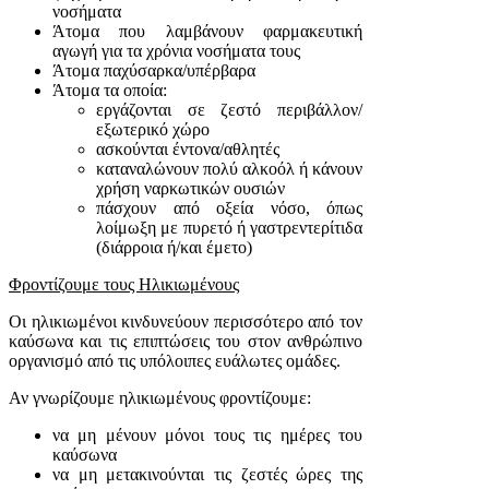
νοσήματα
Άτομα που λαμβάνουν φαρμακευτική
αγωγή για τα χρόνια νοσήματα τους
Άτομα παχύσαρκα/υπέρβαρα
Άτομα τα οποία:
εργάζονται σε ζεστό περιβάλλον/
εξωτερικό χώρο
ασκούνται έντονα/αθλητές
καταναλώνουν πολύ αλκοόλ ή κάνουν
χρήση ναρκωτικών ουσιών
πάσχουν από οξεία νόσο, όπως
λοίμωξη με πυρετό ή γαστρεντερίτιδα
(διάρροια ή/και έμετο)
Φροντίζουμε τους Ηλικιωμένους
Οι ηλικιωμένοι κινδυνεύουν περισσότερο από τον
καύσωνα και τις επιπτώσεις του στον ανθρώπινο
οργανισμό από τις υπόλοιπες ευάλωτες ομάδες.
Αν γνωρίζουμε ηλικιωμένους φροντίζουμε:
να μη μένουν μόνοι τους τις ημέρες του
καύσωνα
να μη μετακινούνται τις ζεστές ώρες της