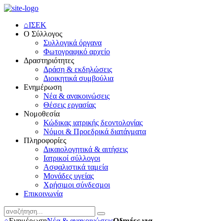
⌂
ΙΣΕΚ
Ο Σύλλογος
Συλλογικά όργανα
Φωτογραφικό αρχείο
Δραστηριότητες
Δράση & εκδηλώσεις
Διοικητικά συμβούλια
Ενημέρωση
Νέα & ανακοινώσεις
Θέσεις εργασίας
Νομοθεσία
Κώδικας ιατρικής δεοντολογίας
Νόμοι & Προεδρικά διατάγματα
Πληροφορίες
Δικαιολογητικά & αιτήσεις
Ιατρικοί σύλλογοι
Ασφαλιστικά ταμεία
Μονάδες υγείας
Χρήσιμοι σύνδεσμοι
Επικοινωνία
⌂
Ενημέρωση
Νέα & ανακοινώσεις
Οδηγίες για