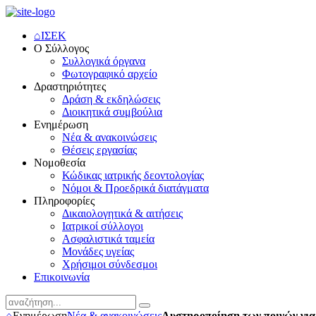
⌂
ΙΣΕΚ
Ο Σύλλογος
Συλλογικά όργανα
Φωτογραφικό αρχείο
Δραστηριότητες
Δράση & εκδηλώσεις
Διοικητικά συμβούλια
Ενημέρωση
Νέα & ανακοινώσεις
Θέσεις εργασίας
Νομοθεσία
Κώδικας ιατρικής δεοντολογίας
Νόμοι & Προεδρικά διατάγματα
Πληροφορίες
Δικαιολογητικά & αιτήσεις
Ιατρικοί σύλλογοι
Ασφαλιστικά ταμεία
Μονάδες υγείας
Χρήσιμοι σύνδεσμοι
Επικοινωνία
⌂
Ενημέρωση
Νέα & ανακοινώσεις
Αυστηροποίηση των ποινών για 