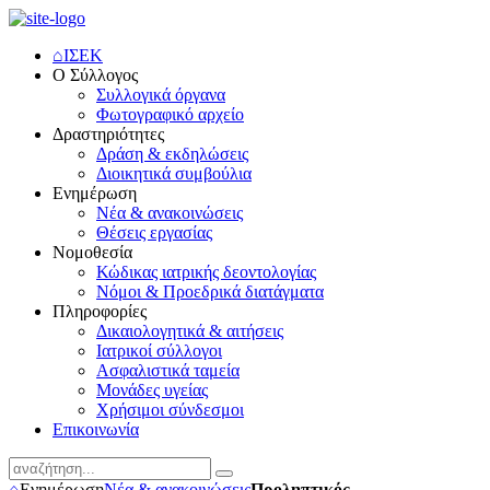
⌂
ΙΣΕΚ
Ο Σύλλογος
Συλλογικά όργανα
Φωτογραφικό αρχείο
Δραστηριότητες
Δράση & εκδηλώσεις
Διοικητικά συμβούλια
Ενημέρωση
Νέα & ανακοινώσεις
Θέσεις εργασίας
Νομοθεσία
Κώδικας ιατρικής δεοντολογίας
Νόμοι & Προεδρικά διατάγματα
Πληροφορίες
Δικαιολογητικά & αιτήσεις
Ιατρικοί σύλλογοι
Ασφαλιστικά ταμεία
Μονάδες υγείας
Χρήσιμοι σύνδεσμοι
Επικοινωνία
⌂
Ενημέρωση
Νέα & ανακοινώσεις
Προληπτικός